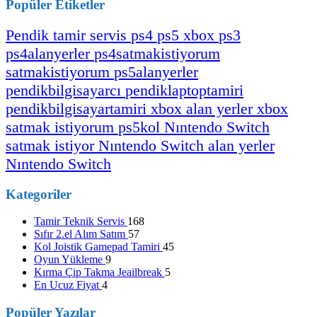
Popüler Etiketler
Pendik
tamir
servis
ps4
ps5
xbox
ps3
ps4alanyerler
ps4satmakistiyorum
satmakistiyorum
ps5alanyerler
pendikbilgisayarcı
pendiklaptoptamiri
pendikbilgisayartamiri
xbox alan yerler
xbox
satmak istiyorum
ps5kol
Nıntendo Switch
satmak istiyor
Nıntendo Switch alan yerler
Nıntendo Switch
Kategoriler
Tamir Teknik Servis
168
Sıfır 2.el Alım Satım
57
Kol Joistik Gamepad Tamiri
45
Oyun Yükleme
9
Kırma Çip Takma Jeailbreak
5
En Ucuz Fiyat
4
Popüler Yazılar