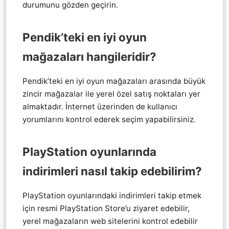
durumunu gözden geçirin.
Pendik’teki en iyi oyun
mağazaları hangileridir?
Pendik’teki en iyi oyun mağazaları arasında büyük
zincir mağazalar ile yerel özel satış noktaları yer
almaktadır. İnternet üzerinden de kullanıcı
yorumlarını kontrol ederek seçim yapabilirsiniz.
PlayStation oyunlarında
indirimleri nasıl takip edebilirim?
PlayStation oyunlarındaki indirimleri takip etmek
için resmi PlayStation Store’u ziyaret edebilir,
yerel mağazaların web sitelerini kontrol edebilir