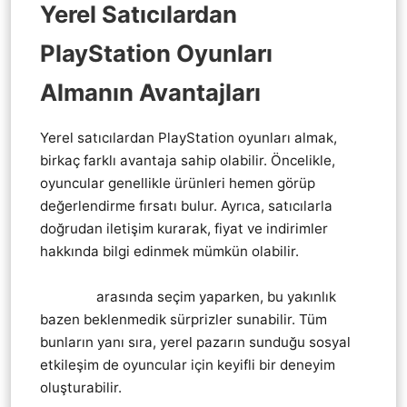
Yerel Satıcılardan
PlayStation Oyunları
Almanın Avantajları
Yerel satıcılardan PlayStation oyunları almak,
birkaç farklı avantaja sahip olabilir. Öncelikle,
oyuncular genellikle ürünleri hemen görüp
değerlendirme fırsatı bulur. Ayrıca, satıcılarla
doğrudan iletişim kurarak, fiyat ve indirimler
hakkında bilgi edinmek mümkün olabilir.
Pendik
Playstation Oyun EN UYGUN UCUZ SATAN
YERLER
arasında seçim yaparken, bu yakınlık
bazen beklenmedik sürprizler sunabilir. Tüm
bunların yanı sıra, yerel pazarın sunduğu sosyal
etkileşim de oyuncular için keyifli bir deneyim
oluşturabilir.