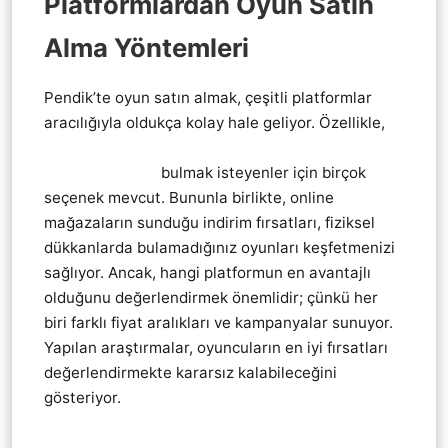
Platformlardan Oyun Satın
Alma Yöntemleri
Pendik’te oyun satın almak, çeşitli platformlar
aracılığıyla oldukça kolay hale geliyor. Özellikle,
Pendik Playstation Oyun EN UYGUN UCUZ
SATAN YERLER
bulmak isteyenler için birçok
seçenek mevcut. Bununla birlikte, online
mağazaların sunduğu indirim fırsatları, fiziksel
dükkanlarda bulamadığınız oyunları keşfetmenizi
sağlıyor. Ancak, hangi platformun en avantajlı
olduğunu değerlendirmek önemlidir; çünkü her
biri farklı fiyat aralıkları ve kampanyalar sunuyor.
Yapılan araştırmalar, oyuncuların en iyi fırsatları
değerlendirmekte kararsız kalabileceğini
gösteriyor.