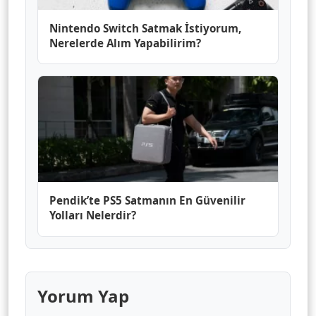
Nintendo Switch Satmak İstiyorum,
Nerelerde Alım Yapabilirim?
Pendik’te PS5 Satmanın En Güvenilir
Yolları Nelerdir?
Yorum Yap