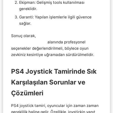
Ekipman: Gelişmiş tools kullanılması
gereklidir.
Garanti: Yapılan işlemlerle ilgili güvence
sağlar.
Sonuç olarak,
Pendik Playstation 4 ps4 KoL
Joistik tamir servis
alanında profesyonel
seçenekler değerlendirilmeli, böylece oyun
zevkiniz kesintiye uğramadan sürdürülmelidir.
PS4 Joystick Tamirinde Sık
Karşılaşılan Sorunlar ve
Çözümleri
PS4 joystick tamiri, oyuncular için zaman zaman
gereklilik haline gelir. Özellikle, joystickin yanıt