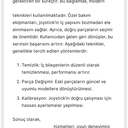
gerektiren bir süreçtir. Bu bağlamda, modern
Pendik Playstation 4 ps4 KoL Joistik tamir servis
teknikleri kullanılmaktadır. Özel bakım
ekipmanları, joystick’in iç yapısını bozmadan ele
alınmasını sağlar. Ayrıca, doğru parçaların seçimi
de önemlidir. Kullanıcıdan gelen geri dönüşler, bu
servisin başarısını artırır. Aşağıdaki teknikler,
genellikle tercih edilen yöntemlerdir:
Temizlik: İç bileşenlerin düzenli olarak
temizlenmesi, performansı artırır.
Parça Değişimi: Eski parçaların güncel ve
uyumlu modellere dönüştürülmesi.
Kalibrasyon: Joystick’in doğru çalışması için
hassas ayarlamalar yapılması.
Sonuç olarak,
Pendik Playstation 4 ps4 KoL
Joistik tamir servis
hizmetleri, oyun deneyimini