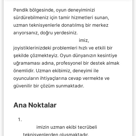
Pendik bölgesinde, oyun deneyiminizi
sürdürebilmeniz için tamir hizmetleri sunan,
uzman teknisyenlerle donatılmış bir merkez
arıyorsanız, doğru yerdesiniz.
Pendik Playstation
3 ps3 KoL Joistik tamir servis
imiz,
joyistiklerinizdeki problemleri hızlı ve etkili bir
şekilde çözmekteyiz. Oyun dünyanızın kesintiye
uğramaması adına, profesyonel bir destek almak
önemlidir. Uzman ekibimiz, deneyimi ile
oyuncuların ihtiyaçlarına cevap vermekte ve
güvenilir bir çözüm sunmaktadır.
Ana Noktalar
Pendik Playstation 3 ps3 KoL Joistik tamir
servis
imizin uzman ekibi tecrübeli
teknisyenlerden oluşmaktadır.