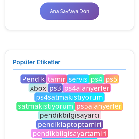
Ana Sayfaya Dön
Popüler Etiketler
Pendik
tamir
servis
ps4
ps5
xbox
ps3
ps4alanyerler
ps4satmakistiyorum
satmakistiyorum
ps5alanyerler
pendikbilgisayarcı
pendiklaptoptamiri
pendikbilgisayartamiri