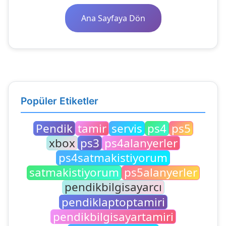
Ana Sayfaya Dön
Popüler Etiketler
Pendik
tamir
servis
ps4
ps5
xbox
ps3
ps4alanyerler
ps4satmakistiyorum
satmakistiyorum
ps5alanyerler
pendikbilgisayarcı
pendiklaptoptamiri
pendikbilgisayartamiri