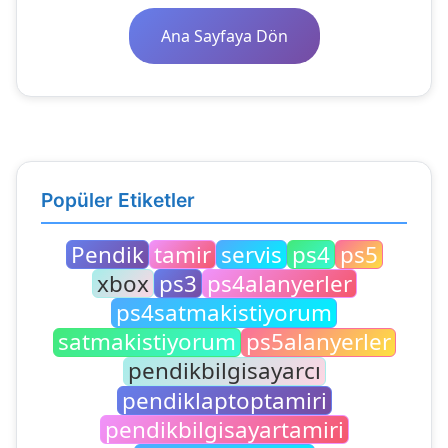
Ana Sayfaya Dön
Popüler Etiketler
Pendik
tamir
servis
ps4
ps5
xbox
ps3
ps4alanyerler
ps4satmakistiyorum
satmakistiyorum
ps5alanyerler
pendikbilgisayarcı
pendiklaptoptamiri
pendikbilgisayartamiri