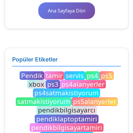
Ana Sayfaya Dön
Popüler Etiketler
Pendik
tamir
servis
ps4
ps5
xbox
ps3
ps4alanyerler
ps4satmakistiyorum
satmakistiyorum
ps5alanyerler
pendikbilgisayarcı
pendiklaptoptamiri
pendikbilgisayartamiri