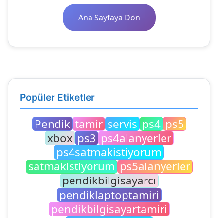
Ana Sayfaya Dön
Popüler Etiketler
Pendik
tamir
servis
ps4
ps5
xbox
ps3
ps4alanyerler
ps4satmakistiyorum
satmakistiyorum
ps5alanyerler
pendikbilgisayarcı
pendiklaptoptamiri
pendikbilgisayartamiri